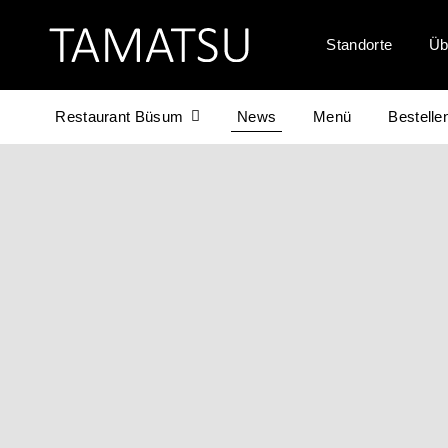
Zum
Inhalt
Standorte
Üb
springen
Restaurant Büsum
News
Menü
Bestelle