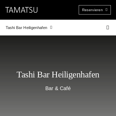
Zum
Reservieren
Inhalt
springen
Tashi Bar Heiligenhafen
Togg
Navi
Tashi Bar Heiligenhafen
Bar & Café