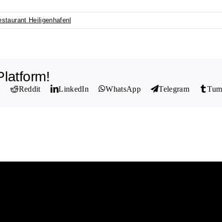
staurant Heiligenhafen
|
latform!
X
Reddit
LinkedIn
WhatsApp
Telegram
Tum