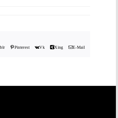
blr
Pinterest
Vk
Xing
E-Mail